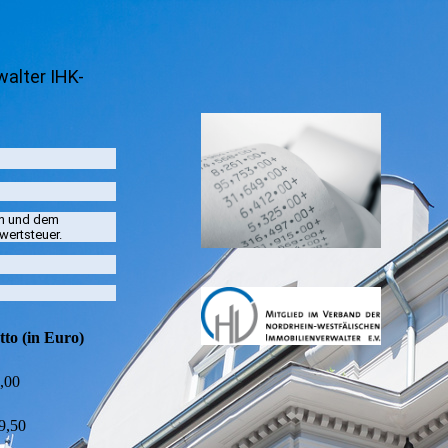
alter IHK-
en und dem
wertsteuer.
to (in Euro)
,00
9,50