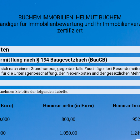
BUCHEM IMMOBILIEN HELMUT BUCHEM
ändiger für Immobilienbewertung und Ihr Immobilienverw
zertifiziert
ten
rmittlung nach § 194 Baugesetzbuch (BauGB)
t sich nach einem Grundhonorar, gegenbenfalls Zuschlägen bei Besonderheit
für die Unterlagenbeschaffung, den Nebenkosten und der gesetzlichen Mehr
nehmen Sie bitte der folgenden Tabelle:
 Euro)
Honorar netto (in Euro)
Honorar brut
0.000
800,00
952
000
1.050,00
1.24