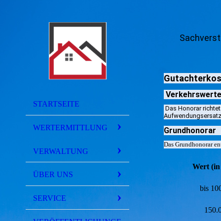
Sachverst
Gutachterkos
Verkehrswerte
STARTSEITE
Das Honorar richte
Aufwendungsersatz 
WERTERMITTLUNG
Grundhonorar
Das Grundhonorar ent
VERWALTUNG
Wert (in
ÜBER UNS
bis 10
SERVICE
150.