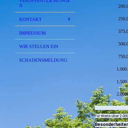
VERÖFFENTLICHUNGE
N
200.
250.
KONTAKT
375.
IMPRESSUM
500.
WIR STELLEN EIN
750.
SCHADENSMELDUNG
1.000
1.500
2.000
Für Werte über 2.000
Besonderheite